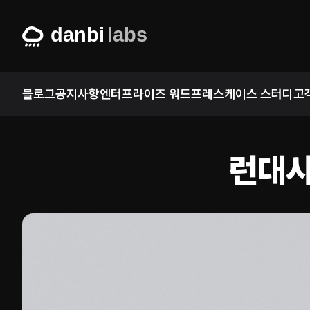
Skip
to
content
블로그
공지사항
엔터프라이즈 워드프레스
케이스 스터디
고
런대시